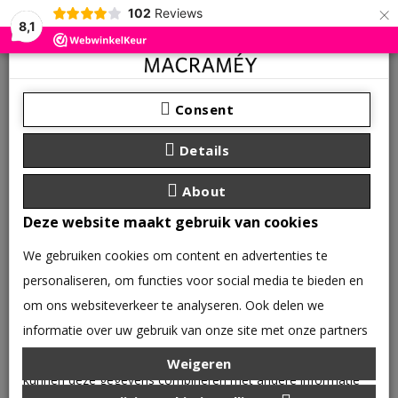
×
102
Reviews
8,1
Consent
Details
About
Deze website maakt gebruik van cookies
We gebruiken cookies om content en advertenties te
personaliseren, om functies voor social media te bieden en
om ons websiteverkeer te analyseren. Ook delen we
informatie over uw gebruik van onze site met onze partners
0 product(en) - €0,00
voor social media, adverteren en analyse. Deze partners
Weigeren
CATEGORIEËN
kunnen deze gegevens combineren met andere informatie