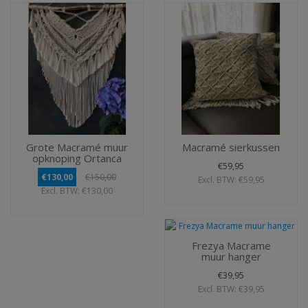
Grote Macramé muur
Macramé sierkussen
opknoping Ortanca
€59,95
€130,00
€150,00
Excl. BTW: €59,95
Excl. BTW: €130,00
Frezya Macrame
muur hanger
€39,95
Excl. BTW: €39,95