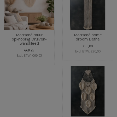
Macramé muur
Macramé home
opknoping Druiven-
droom Defne
wandkleed
€30,00
€69,95
Excl. BTW: €30,00
Excl. BTW: €69,95