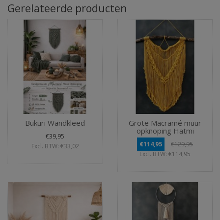
Gerelateerde producten
Bukuri Wandkleed
Grote Macramé muur
opknoping Hatmi
€39,95
€114,95
€129,95
Excl. BTW: €33,02
Excl. BTW: €114,95