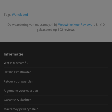
Tags:
Wandkleed
De waardering van macramey.nl bij
WebwinkelKeur Reviews
is 8.1/10
gebaseerd op 102 reviews.
Informatie
Wat is Macramé ?
Betalingsmethoden
Retour voorwaarden
Algemene voorwaarden
Garantie & klachten
Macramey privacybeleid