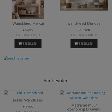
Wandkleed Hercai
wandkleed Mimosa
€59,95
€170,00
Excl. BTW: €49,54
Excl. BTW: €140,50
BESTELLEN
BESTELLEN
Aanbevolen
Bukuri Wandkleed
Macramé muur
€39,95
opknoping Druiven-
Excl. BTW: €33,02