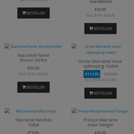
wandkleed
€69,95
BESTELLEN
Excl. BTW: €69,95
BESTELLEN
Macramé home
droom Defne
Grote Macramé muur
opknoping Hatmi
€30,00
Excl. BTW: €30,00
€114,95
€129,95
Excl. BTW: €114,95
BESTELLEN
BESTELLEN
Macramé handtas
Frezya Macrame
Fulya
muur hanger
€79,95
€39,95