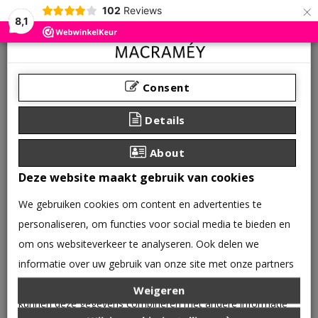
×
102
Reviews
8,1
Consent
Details
About
Deze website maakt gebruik van cookies
We gebruiken cookies om content en advertenties te
personaliseren, om functies voor social media te bieden en
om ons websiteverkeer te analyseren. Ook delen we
informatie over uw gebruik van onze site met onze partners
0 product(en) - €0,00
voor social media, adverteren en analyse. Deze partners
Weigeren
CATEGORIEËN
kunnen deze gegevens combineren met andere informatie