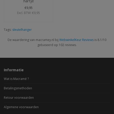
hartje
€9,95
Excl. BTW: €9,95
Tags:
sleutelhanger
De waardering van macramey.nl bij
WebwinkelKeur Reviews
is 8.1/10
gebaseerd op 102 reviews.
Informatie
Wat is Macramé ?
Betalingsmethoden
Retour voorwaarden
Algemene voorwaarden