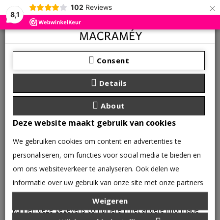
×
102
Reviews
8,1
Consent
Details
About
Deze website maakt gebruik van cookies
We gebruiken cookies om content en advertenties te
personaliseren, om functies voor social media te bieden en
om ons websiteverkeer te analyseren. Ook delen we
informatie over uw gebruik van onze site met onze partners
0 product(en) - €0,00
voor social media, adverteren en analyse. Deze partners
Weigeren
CATEGORIEËN
kunnen deze gegevens combineren met andere informatie