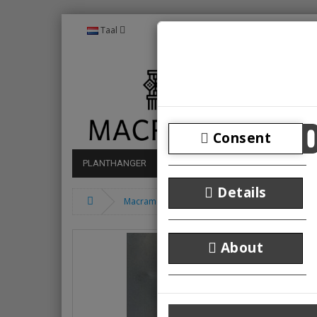
Taal
Consent
PLANTHANGER
MUURDECORATIE
DROMENVAN
Details
Macramé home droom Defne
About