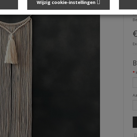
Wijzig cookie-instellingen
Me
Le
Be
€
Ex
B
Aa