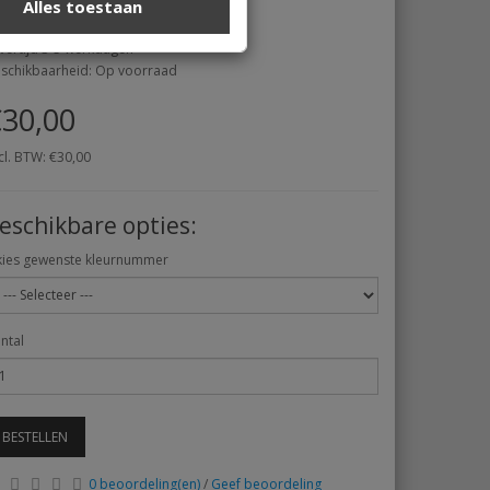
Alles toestaan
rk:
Macramey
vertijd 3-5 werkdagen
schikbaarheid: Op voorraad
30,00
cl. BTW: €30,00
eschikbare opties:
kies gewenste kleurnummer
ntal
BESTELLEN
0 beoordeling(en)
/
Geef beoordeling