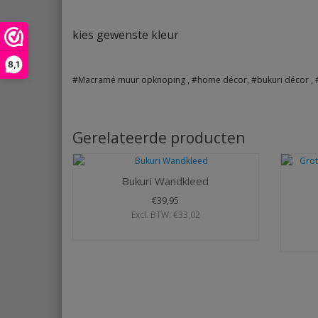
kies gewenste kleur
8,1
#Macramé muur opknoping , #home décor, #bukuri décor 
Gerelateerde producten
Bukuri Wandkleed
€39,95
Excl. BTW: €33,02