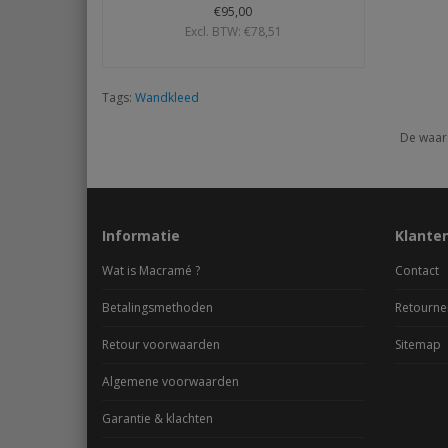
€95,00
Excl. BTW: €78,51
Tags:
Wandkleed
De waar
Informatie
Klante
Wat is Macramé ?
Contact
Betalingsmethoden
Retourne
Retour voorwaarden
Sitemap
Algemene voorwaarden
Garantie & klachten