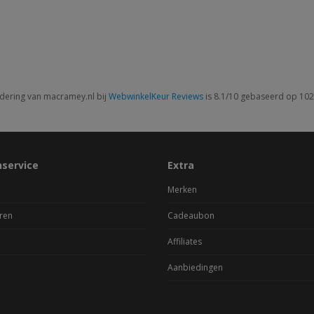
dering van macramey.nl bij
WebwinkelKeur Reviews
is 8.1/10 gebaseerd op 102
nservice
Extra
Merken
ren
Cadeaubon
Affiliates
Aanbiedingen