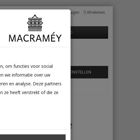
Mijn Account
Winkelwagen
Afrekenen
0 product(en) - €0,00
n, om functies voor social
É TASSEN
SIERKUSSEN
SAMENSTELLEN
en we informatie over uw
eren en analyse. Deze partners
ze heeft verstrekt of die ze
Macramé home
droom Defne