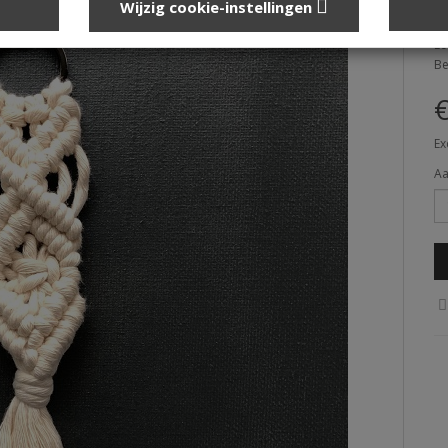
Wijzig cookie-instellingen
Me
Le
Be
€
Ex
Aa