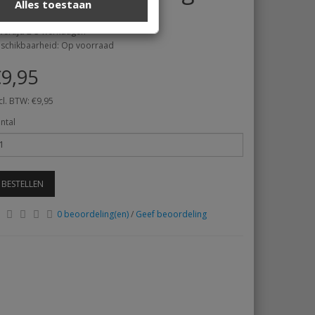
Alles toestaan
rk:
Macramey
vertijd 2-3 werkdagen
schikbaarheid: Op voorraad
9,95
cl. BTW: €9,95
ntal
BESTELLEN
0 beoordeling(en)
/
Geef beoordeling