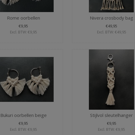
Rome oorbellen
Nivera crosbody bag
€9,95
€49,95
Excl. BTW: €9,95
Excl. BTW: €49,95
Bukuri oorbellen beige
Stijlvol sleutelhanger
€9,95
€9,95
Excl. BTW: €9,95
Excl. BTW: €9,95