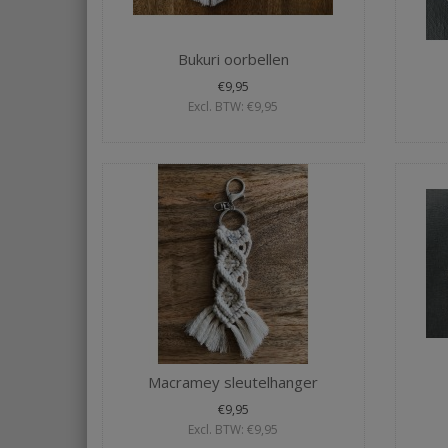
Bukuri oorbellen
€9,95
Excl. BTW: €9,95
Macramey sleutelhanger
€9,95
Excl. BTW: €9,95