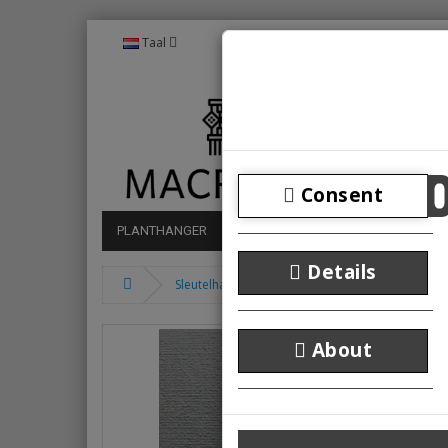
Taal
Consent
PLANTHANGER
MUURDECORATIE
DROMENVAN
Details
Sleutelhanger
Macramé sleutelhanger be
About