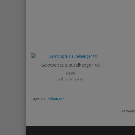
Geknoopte sleutelhanger XX
€9,95
Excl. BTW: €9,95
Tags:
sleutelhanger
De waar