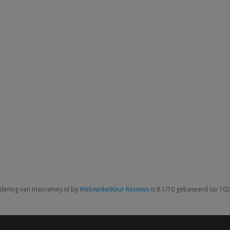
dering van macramey.nl bij
WebwinkelKeur Reviews
is 8.1/10 gebaseerd op 102