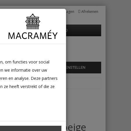
Mijn Account
Winkelwagen
Afrekenen
0 product(en) - €0,00
n, om functies voor social
É TASSEN
SIERKUSSEN
SAMENSTELLEN
en we informatie over uw
eren en analyse. Deze partners
ze heeft verstrekt of die ze
Macramé
sleutelhanger beige