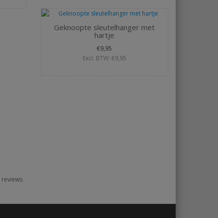
Geknoopte sleutelhanger met
hartje
€9,95
Excl. BTW: €9,95
 reviews.