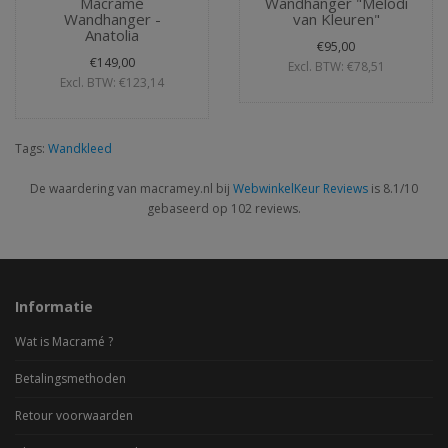
Macramé
Wandhanger "Melodi
Wandhanger -
van Kleuren"
Anatolia
€95,00
€149,00
Excl. BTW: €78,51
Excl. BTW: €123,14
Tags:
Wandkleed
De waardering van macramey.nl bij
WebwinkelKeur Reviews
is 8.1/10
gebaseerd op 102 reviews.
Informatie
Wat is Macramé ?
Betalingsmethoden
Retour voorwaarden