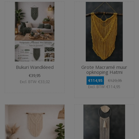
Bukuri Wandkleed
Grote Macramé muur
opknoping Hatmi
€39,95
€114,95
€129,95
Excl. BTW: €33,02
Excl. BTW: €114,95