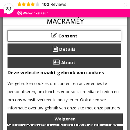
×
102
Reviews
8,1
Consent
Details
About
Deze website maakt gebruik van cookies
We gebruiken cookies om content en advertenties te
personaliseren, om functies voor social media te bieden en
om ons websiteverkeer te analyseren. Ook delen we
informatie over uw gebruik van onze site met onze partners
0 product(en) - €0,00
voor social media, adverteren en analyse. Deze partners
Weigeren
CATEGORIEËN
kunnen deze gegevens combineren met andere informatie