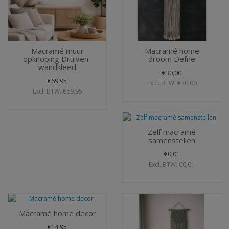
Macramé muur
Macramé home
opknoping Druiven-
droom Defne
wandkleed
€30,00
€69,95
Excl. BTW: €30,00
Excl. BTW: €69,95
Zelf macramé
samenstellen
€0,01
Excl. BTW: €0,01
Macramé home decor
€14,95