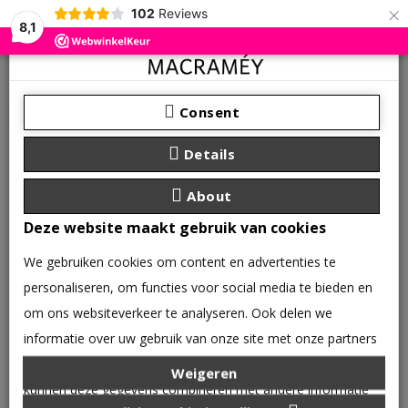
×
102
Reviews
8,1
Consent
Details
About
Deze website maakt gebruik van cookies
We gebruiken cookies om content en advertenties te
personaliseren, om functies voor social media te bieden en
om ons websiteverkeer te analyseren. Ook delen we
informatie over uw gebruik van onze site met onze partners
0 product(en) - €0,00
voor social media, adverteren en analyse. Deze partners
Weigeren
CATEGORIEËN
kunnen deze gegevens combineren met andere informatie