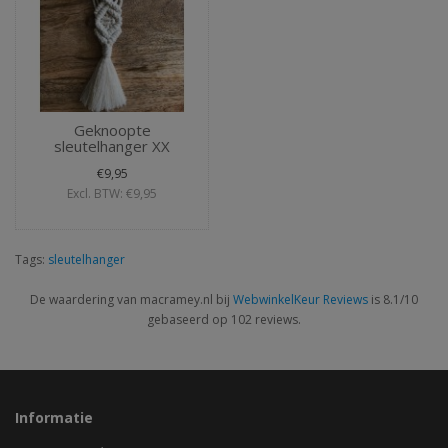
Geknoopte
sleutelhanger XX
€9,95
Excl. BTW: €9,95
Tags:
sleutelhanger
De waardering van macramey.nl bij
WebwinkelKeur Reviews
is 8.1/10
gebaseerd op 102 reviews.
Informatie