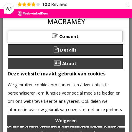
×
102
Reviews
8,1
Consent
Details
About
Deze website maakt gebruik van cookies
We gebruiken cookies om content en advertenties te
personaliseren, om functies voor social media te bieden en
om ons websiteverkeer te analyseren. Ook delen we
informatie over uw gebruik van onze site met onze partners
0 product(en) - €0,00
voor social media, adverteren en analyse. Deze partners
Weigeren
CATEGORIEËN
kunnen deze gegevens combineren met andere informatie