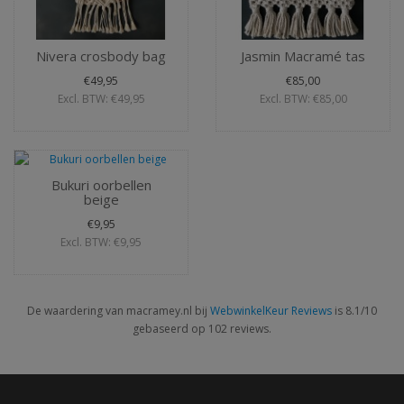
Nivera crosbody bag
Jasmin Macramé tas
€49,95
€85,00
Excl. BTW: €49,95
Excl. BTW: €85,00
Bukuri oorbellen
beige
€9,95
Excl. BTW: €9,95
De waardering van macramey.nl bij
WebwinkelKeur Reviews
is 8.1/10
gebaseerd op 102 reviews.