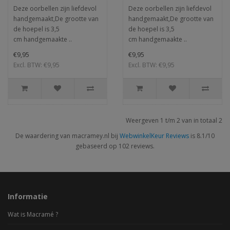
Deze oorbellen zijn liefdevol
Deze oorbellen zijn liefdevol
handgemaakt,De grootte van
handgemaakt,De grootte van
de hoepel is 3,5
de hoepel is 3,5
cm handgemaakte ..
cm handgemaakte ..
€9,95
€9,95
Excl. BTW: €9,95
Excl. BTW: €9,95
Weergeven 1 t/m 2 van in totaal 2
De waardering van macramey.nl bij
WebwinkelKeur Reviews
is 8.1/10
gebaseerd op 102 reviews.
Informatie
Wat is Macramé ?