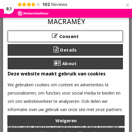
×
102
Reviews
8,1
Consent
Details
About
Deze website maakt gebruik van cookies
We gebruiken cookies om content en advertenties te
personaliseren, om functies voor social media te bieden en
om ons websiteverkeer te analyseren. Ook delen we
informatie over uw gebruik van onze site met onze partners
0 product(en) - €0,00
voor social media, adverteren en analyse. Deze partners
Weigeren
CATEGORIEËN
kunnen deze gegevens combineren met andere informatie