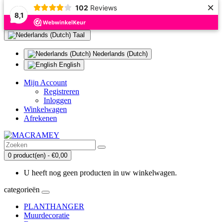
×
102
Reviews
8,1
Taal
Nederlands (Dutch)
English
Mijn Account
Registreren
Inloggen
Winkelwagen
Afrekenen
0 product(en) - €0,00
U heeft nog geen producten in uw winkelwagen.
categorieën
PLANTHANGER
Muurdecoratie