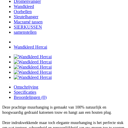
Dromenvanger
Wandkleed
Oorbellen
Sleutelhanger
Macramé tassen
SIERKUSSEN
samenstellen
Wandkleed Hercai
Omschrijving
Specificaties
Beoordelingen (0)
Deze prachtige muurhanging is gemaakt van 100% natuurlijk en
hoogwaardig gedraaid katoenen touw en hangt aan een houten plug.
Deze indrukwekkende maar toch elegante muurhanging is het perfecte stuk
om wat textuur, schoonheid en persoonlijkheid aan uw muren toe te voegen.